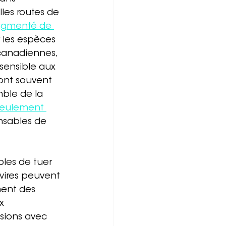
les routes de 
ugmenté de 
 les espèces 
 canadiennes, 
sensible aux 
sont souvent 
mble de la 
seulement 
nsables de 
bles de tuer 
vires peuvent 
ent des 
x 
isions avec 