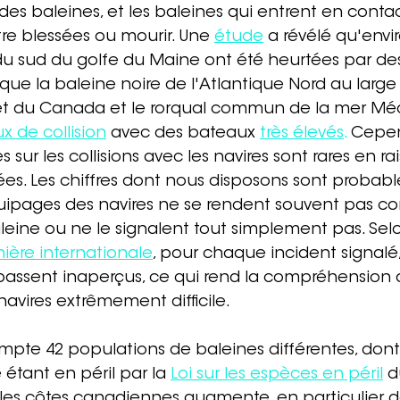
 des baleines, et les baleines qui entrent en contac
re blessées ou mourir. Une 
étude
 a révélé qu'envi
u sud du golfe du Maine ont été heurtées par des 
 que la baleine noire de l'Atlantique Nord au large
s et du Canada et le rorqual commun de la mer Mé
x de collision
 avec des bateaux 
très élevés
.
 Cepen
s sur les collisions avec les navires sont rares en ra
. Les chiffres dont nous disposons sont probab
uipages des navires ne se rendent souvent pas co
eine ou ne le signalent tout simplement pas. Selo
ière internationale
, pour chaque incident signalé,
assent inaperçus, ce qui rend la compréhension d
 navires extrêmement difficile.
pte 42 populations de baleines différentes, dont 
tant en péril par la 
Loi sur les espèces en péril
 d
r les côtes canadiennes augmente, en particulier d