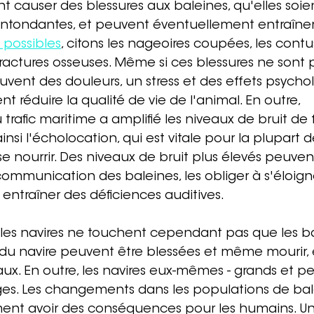
t causer des blessures aux baleines, qu'elles soie
ntondantes, et peuvent éventuellement entraîner 
 possibles
, citons les nageoires coupées, les contus
 fractures osseuses. Même si ces blessures ne sont p
ouvent des douleurs, un stress et des effets psycho
t réduire la qualité de vie de l'animal. En outre, 
trafic maritime a amplifié les niveaux de bruit de
insi l'écholocation, qui est vitale pour la plupart 
e nourrir. Des niveaux de bruit plus élevés peuve
 communication des baleines, les obliger à s'éloign
 entraîner des déficiences auditives.
c les navires ne touchent cependant pas que les ba
u navire peuvent être blessées et même mourir, e
aux. En outre, les navires eux-mêmes - grands et pe
s. Les changements dans les populations de bal
ent avoir des conséquences pour les humains. Un