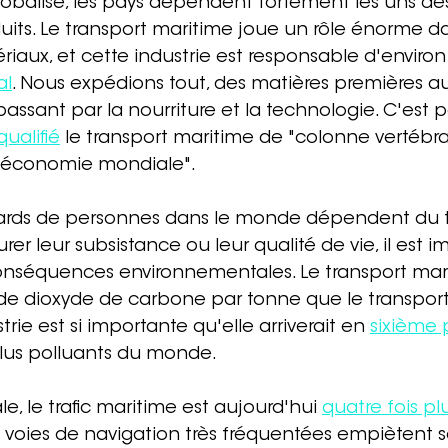
balisé, les pays dépendent fortement les uns des
duits. Le transport maritime joue un rôle énorme da
riaux, et cette industrie est responsable d'environ
al
. Nous expédions tout, des matières premières au
sant par la nourriture et la technologie. C'est p
qualifié
 le transport maritime de "colonne vertébra
'économie mondiale".
liards de personnes dans le monde dépendent du t
er leur subsistance ou leur qualité de vie, il est i
nséquences environnementales. Le transport mari
 dioxyde de carbone par tonne que le transport 
trie est si importante qu'elle arriverait en 
sixième p
plus polluants du monde.
e, le trafic maritime est aujourd'hui 
quatre fois pl
Les voies de navigation très fréquentées empiètent 