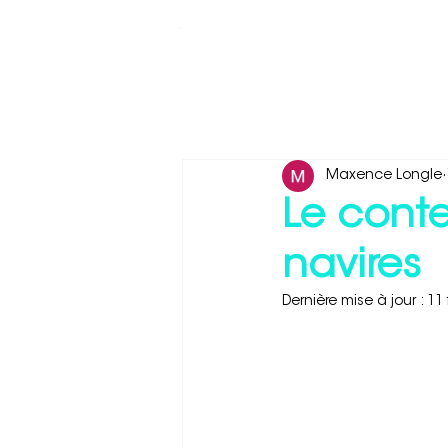
Industries
Produits
M
Maxence Longle
Le cont
navires
Dernière mise à jour :
11 