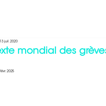
édias et recherche
À propos de nous
Carrières
13 juil. 2020
exte mondial des grève
févr. 2025