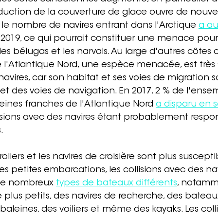
réduction de la couverture de glace ouvre de nouvel
, le nombre de navires entrant dans l'Arctique 
a a
t 2019, ce qui pourrait constituer une menace pour
s bélugas et les narvals. Au large d'autres côtes
e l'Atlantique Nord, une espèce menacée, est très 
 navires, car son habitat et ses voies de migration 
et des voies de navigation. En 2017, 2 % de l'ense
ines franches de l'Atlantique Nord 
a disparu en 
llisions avec des navires étant probablement respo
.
oliers et les navires de croisière sont plus suscepti
es petites embarcations, les collisions avec des na
de nombreux 
types de bateaux différents
, notamm
lus petits, des navires de recherche, des bateau
baleines, des voiliers et même des kayaks. Les coll