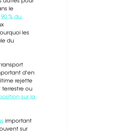
 autres pour 
ns le 
 
90 % du 
x 
ourquoi les 
le du 
ransport 
mportant d'en 
time rejette 
terrestre ou 
osition sur la 
us
 important 
souvent sur 