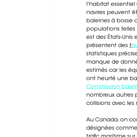
l'habitat essentiel
navires peuvent êt
baleines à bosse d
populations telles
est des États-Uni
présentent des 
t
au
statistiques précise
manque de données
estimés car les éq
ont heurté une bal
Commission balein
nombreux autres p
collisions avec les
Au Canada, on com
désignées comme é
trafic maritime su