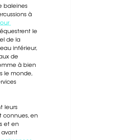
 baleines 
ercussions à 
our 
séquestrent le 
l de la 
au inférieur, 
maux de 
homme à bien 
ns le monde, 
rvices 
t leurs 
nt connues, en 
s et en 
 avant 