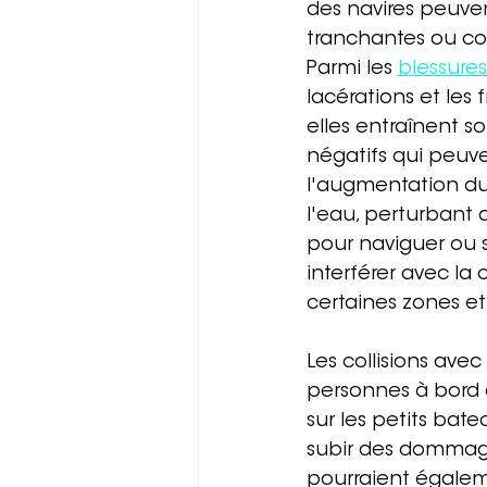
des navires peuven
tranchantes ou co
Parmi les 
blessures
lacérations et les
elles entraînent s
négatifs qui peuven
l'augmentation du 
l'eau, perturbant a
pour naviguer ou s
interférer avec la
certaines zones et
Les collisions ave
personnes à bord d
sur les petits bate
subir des dommage
pourraient égalem