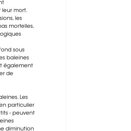
nt 
leur mort. 
ions, les 
as mortelles, 
logiques 
 fond sous 
des baleines 
nt également 
er de 
leines. Les 
n particulier 
tits - peuvent 
eines 
e diminution 