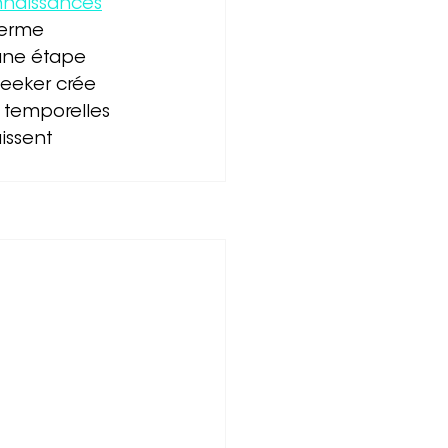
onnaissances
terme 
'une étape 
eeker crée 
t temporelles 
issent 