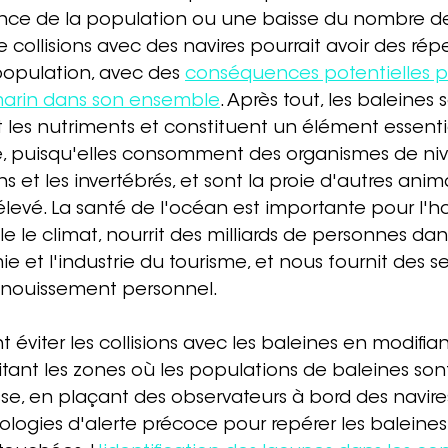
ance de la population ou une baisse du nombre de
 de collisions avec des navires pourrait avoir des rép
population, avec des 
conséquences potentielles p
marin dans son ensemble
. Après tout, les baleines 
 les nutriments et constituent un élément essentie
, puisqu'elles consomment des organismes de nive
 et les invertébrés, et sont la proie d'autres ani
élevé. La santé de l'océan est importante pour l'
ule le climat, nourrit des milliards de personnes da
e et l'industrie du tourisme, et nous fournit des se
panouissement personnel.
 éviter les collisions avec les baleines en modifian
évitant les zones où les populations de baleines so
esse, en plaçant des observateurs à bord des navire
nologies d'alerte précoce pour repérer les baleines