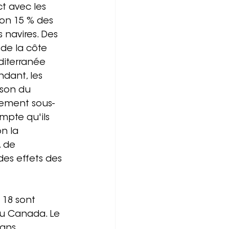
t avec les 
ron 15 % des 
navires. Des 
 de la côte 
diterranée 
dant, les 
ison du 
lement sous-
mpte qu'ils 
n la 
 de 
es effets des 
18 sont 
u Canada. Le 
ans 