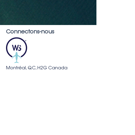
Connectons-nous
Montréal, QC, H2G Canada
info@whaleseeker.com
Ressources
Dans l'actualité
Blog
Publications
À propos de nous
FAQ