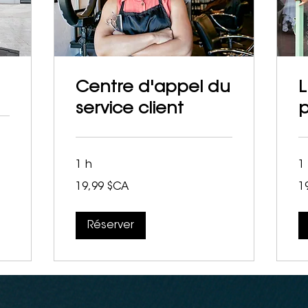
Centre d'appel du
L
service client
1 h
1
19,99
19
19,99 $CA
1
dollars
dol
canadiens
ca
Réserver