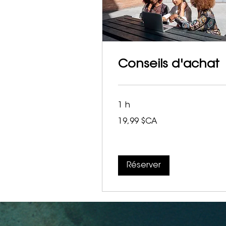
Conseils d'achat
1 h
19,99
19,99 $CA
dollars
canadiens
Réserver