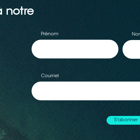
 notre
Prénom
No
Courriel
S'abonner