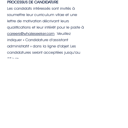
PROCESSUS DE CANDIDATURE
Les candidats intéressés sont invités à
soumettre leur curriculum vitae et une
lettre de motivation décrivant leurs
qualifications et leur intérêt pour le poste à
careers@whaleseeker.com
. Veuillez
indiquer « Candidature d'assistant
administratif » dans la ligne d'objet. Les
candidatures seront acceptées jusqu'au
27 juin.
CE RÔLE NE VOUS CORRESPOND PAS
EXACTEMENT, MAIS PENSEZ-VOUS QUE VOUS
SERIEZ UN BON CANDIDAT ?
Whale Seeker est un employeur
garantissant l'égalité des chances. Nous
prenons des décisions d'embauche
basées sur le mérite et nous nous
engageons à assurer l'égalité des
chances en matière d'emploi. Nous
interdisons toute discrimination fondée sur