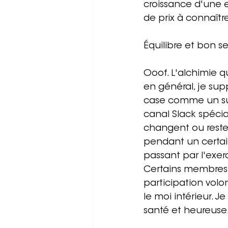
croissance d'une e
de prix à connaîtr
Équilibre et bon s
Ooof. L'alchimie q
en général, je sup
case comme un suc
canal Slack spécia
changent ou resten
pendant un certain
passant par l'exer
Certains membres p
participation vol
le moi intérieur. 
santé et heureuse