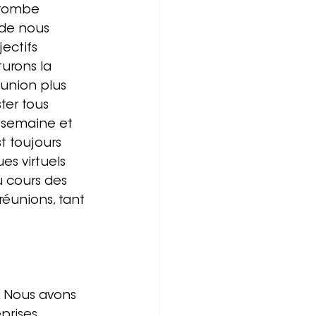
 tombe 
de nous 
ectifs 
turons la 
union plus 
ter tous 
 semaine et 
t toujours 
es virtuels 
u cours des 
réunions, tant 
 Nous avons 
rises, 