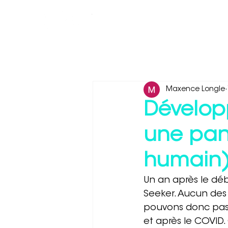
Industries
Produits
M
Maxence Longle
Dévelop
une pan
humain
Un an après le dé
Seeker. Aucun des
pouvons donc pas
et après le COVID.