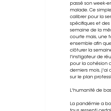
passé son week-end
malade. Ce simple
calibrer pour la s
spécifiques et des 
semaine de la mêm
courte mais, une f
ensemble afin que
clôturer la semain
l'instigateur de r
pour la cohésion de
derniers mois, j'ai
sur le plan profes
L'humanité de ba
La pandémie a bou
tous ressenti cert