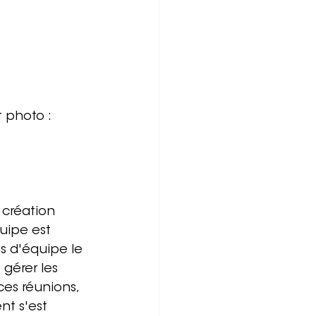
 photo : 
 création 
uipe est 
s d'équipe le 
gérer les 
es réunions, 
t s'est 