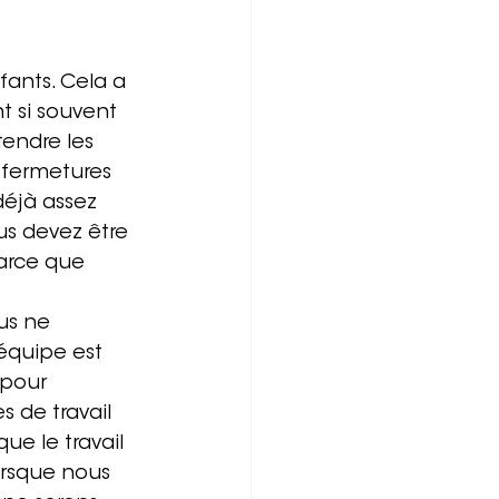
ants. Cela a 
nt si souvent 
endre les 
s fermetures 
déjà assez 
ous devez être 
arce que 
us ne 
équipe est 
pour 
s de travail 
e le travail 
orsque nous 