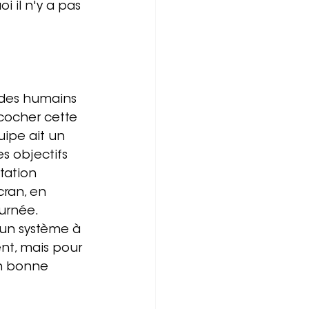
 il n'y a pas 
t des humains 
 cocher cette 
ipe ait un 
s objectifs 
tation 
ran, en 
urnée. 
'un système à 
t, mais pour 
en bonne 