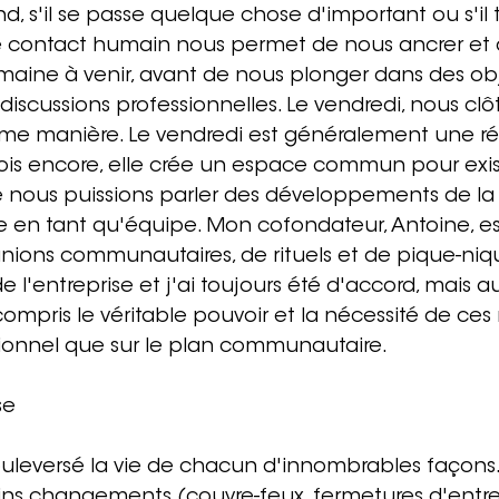
, s'il se passe quelque chose d'important ou s'il
 contact humain nous permet de nous ancrer et 
emaine à venir, avant de nous plonger dans des obj
discussions professionnelles. Le vendredi, nous clô
e manière. Le vendredi est généralement une ré
ois encore, elle crée un espace commun pour exis
 nous puissions parler des développements de la
e en tant qu'équipe. Mon cofondateur, Antoine, es
éunions communautaires, de rituels et de pique-niqu
 l'entreprise et j'ai toujours été d'accord, mais a
 compris le véritable pouvoir et la nécessité de ces 
sionnel que sur le plan communautaire.
se
leversé la vie de chacun d'innombrables façons.
ains changements (couvre-feux, fermetures d'entrep