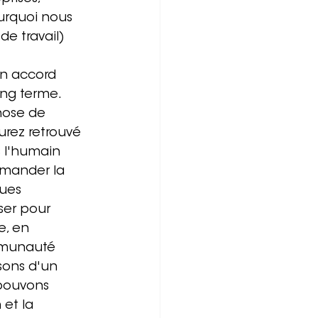
urquoi nous 
de travail) 
en accord 
ng terme. 
hose de 
rez retrouvé 
s l'humain 
emander la 
ues 
ser pour 
e, en 
ommunauté 
sons d'un 
pouvons 
 et la 