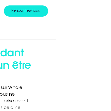
Rencontrez-nous
ndant
n être
sur Whale 
ous ne 
eprise avant 
s cela ne 