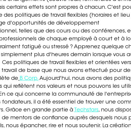
is certains effets sont propres à chacun. C'est po
des politiques de travail flexibles (horaires et lieu 
age d'opportunités de développement 
onnel, telles que des cours ou des conférences, 
 professionnels de chaque employé à court et à lo
vraiment fatigué ou stressé ? Apprenez quelque c
 simplement plus d'heures demain lorsque vous au
Ces politiques de travail flexibles et orientées ver
u travail de base que nous avons effectué pour d
ète 
de
B Corp.
 Aujourd'hui, nous avons des politiq
s qui reflètent nos valeurs et nous pouvons les utili
 En ce qui concerne la communauté de l'entrepris
es fondateurs, il a été essentiel de trouver une c
s. Grâce en grande partie à 
Techstars
, nous dispo
t de mentors de confiance auprès desquels nous 
s, nous épancher, rire et nous soutenir. La création