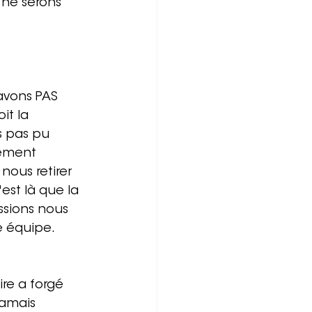
ne serons 
avons PAS 
it la 
s pas pu 
sement 
nous retirer 
est là que la 
ssions nous 
 équipe. 
re a forgé 
jamais 