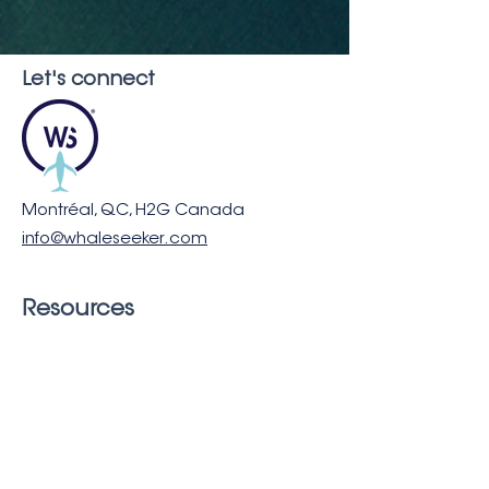
Let's connect
Montréal, QC, H2G Canada
info@whaleseeker.com
Resources
In the News
Blog &
Publications
About us
Careers
FAQ